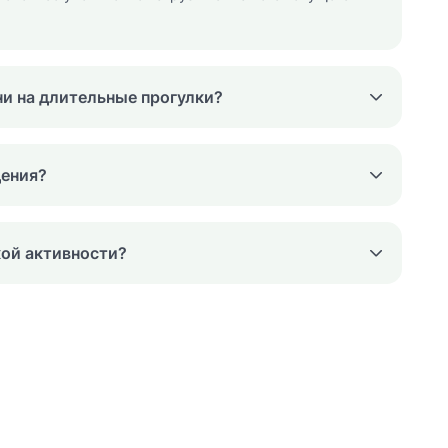
ни на длительные прогулки?
дения?
кой активности?