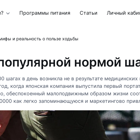
е?
Программы питания
Статьи
Личный каби
 мифы и реальность о пользе ходьбы
 популярной нормой ш
0 шагах в день возникла не в результате медицинских
год, когда японская компания выпустила первый порта
ано, обеспокоенный малоподвижным образом жизни соо
 10000 как легко запоминающуюся и маркетингово прив