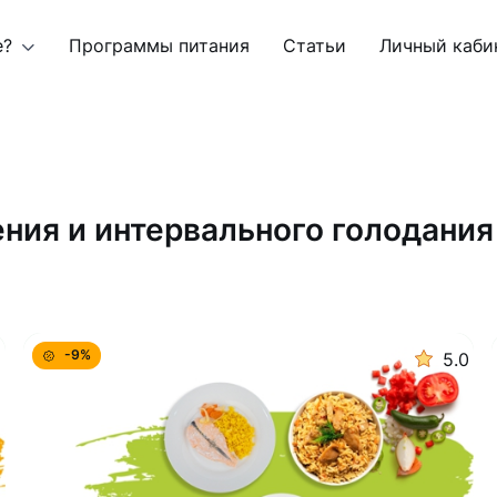
е?
Программы питания
Статьи
Личный каби
ния и интервального голодания
-9%
8
5.0