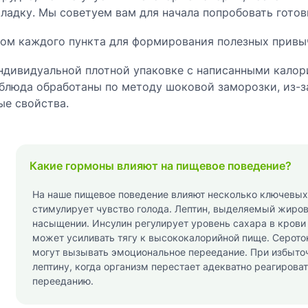
оладку. Мы советуем вам для начала попробовать гото
том каждого пункта для формирования полезных привыч
индивидуальной плотной упаковке с написанными калор
е блюда обработаны по методу шоковой заморозки, из-з
ые свойства.
Какие гормоны влияют на пищевое поведение?
На наше пищевое поведение влияют несколько ключевых
стимулирует чувство голода. Лептин, выделяемый жиров
насыщении. Инсулин регулирует уровень сахара в крови и
может усиливать тягу к высококалорийной пище. Серото
могут вызывать эмоциональное переедание. При избыточ
лептину, когда организм перестает адекватно реагироват
перееданию.