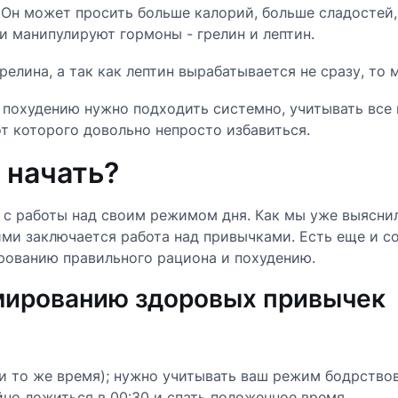
 Он может просить больше калорий, больше сладостей
и манипулируют гормоны - грелин и лептин.
релина, а так как лептин вырабатывается не сразу, то
к похудению нужно подходить системно, учитывать все
т которого довольно непросто избавиться.
 начать?
я с работы над своим режимом дня. Как мы уже выяснил
ими заключается работа над привычками. Есть еще и с
рованию правильного рациона и похудению.
мированию здоровых привычек
и то же время); нужно учитывать ваш режим бодрствова
йно ложиться в 00:30 и спать положенное время.