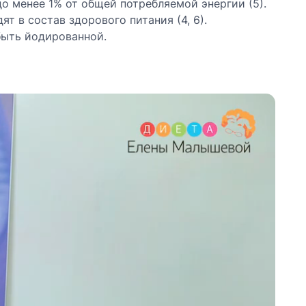
 менее 1% от общей потребляемой энергии (5).
ят в состав здорового питания (4, 6).
 быть йодированной.