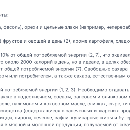
нты:
 фасоль), орехи и цельные злаки (например, неперераб
) фруктов и овощей в день (2), кроме картофеля, слад
0% от общей потребляемой энергии (2, 7), что эквивал
 около 2000 калорий в день, но в идеале, в целях об
т общей потребляемой энергии (7). Свободные сахара 
ром или потребителем, а также сахара, естественным 
 потребляемой энергии (1, 2, 3). Необходимо отдава
также в подсолнечном, соевом, рапсовом и оливковом
ле, пальмовом и кокосовом масле, сливках, сыре, ги 
водства (содержащиеся в запеченных и жареных прод
иццы, пироги, печенье, вафли, кулинарные жиры и бут
 в мясной и молочной продукции, получаемой от жвач