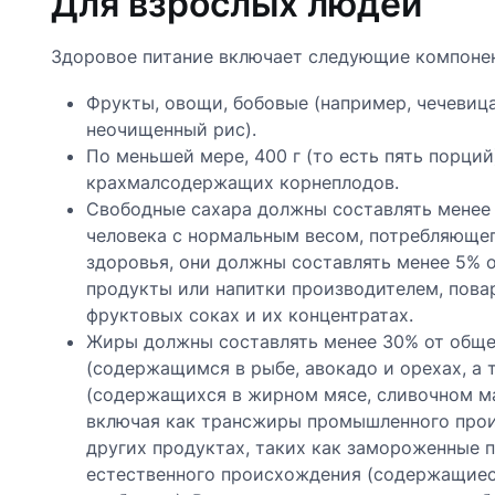
Для взрослых людей
Здоровое питание включает следующие компоне
Фрукты, овощи, бобовые (например, чечевица,
неочищенный рис).
По меньшей мере, 400 г (то есть пять порций
крахмалсодержащих корнеплодов.
Свободные сахара должны составлять менее 1
человека с нормальным весом, потребляющего
здоровья, они должны составлять менее 5% о
продукты или напитки производителем, пова
фруктовых соках и их концентратах.
Жиры должны составлять менее 30% от общей
(содержащимся в рыбе, авокадо и орехах, а 
(содержащихся в жирном мясе, сливочном мас
включая как трансжиры промышленного произ
других продуктах, таких как замороженные п
естественного происхождения (содержащиеся