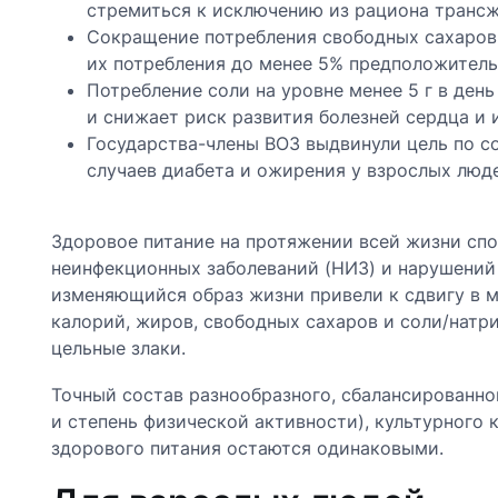
стремиться к исключению из рациона трансжи
Сокращение потребления свободных сахаров д
их потребления до менее 5% предположитель
Потребление соли на уровне менее 5 г в день
и снижает риск развития болезней сердца и и
Государства-члены ВОЗ выдвинули цель по со
случаев диабета и ожирения у взрослых людей
Здоровое питание на протяжении всей жизни спо
неинфекционных заболеваний (НИЗ) и нарушений 
изменяющийся образ жизни привели к сдвигу в 
калорий, жиров, свободных сахаров и соли/натри
цельные злаки.
Точный состав разнообразного, сбалансированног
и степень физической активности), культурного
здорового питания остаются одинаковыми.