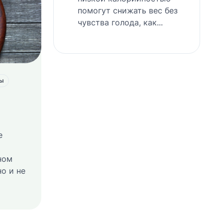
помогут снижать вес без
чувства голода, как...
ты
е
ном
но и не