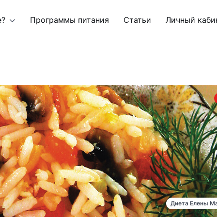
е?
Программы питания
Статьи
Личный каби
Диета Елены М