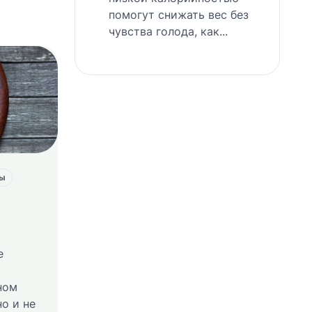
помогут снижать вес без
чувства голода, как...
ты
е
ном
но и не