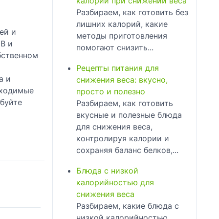
калорий при снижении веса
Разбираем, как готовить без
лишних калорий, какие
ей и
методы приготовления
B и
помогают снизить...
бственном
Рецепты питания для
а и
снижения веса: вкусно,
бходимые
просто и полезно
обуйте
Разбираем, как готовить
вкусные и полезные блюда
для снижения веса,
контролируя калории и
сохраняя баланс белков,...
Блюда с низкой
калорийностью для
снижения веса
Разбираем, какие блюда с
низкой калорийностью