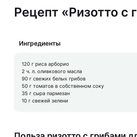
Рецепт «Ризотто с 
Ингредиенты
120 г риса арборио
2 ч. л. оливкового масла
90 г свежих белых грибов
50 г томатов в собственном соку
35 г сыра пармезан
10 г свежей зелени
Польза ризотто с грибами д