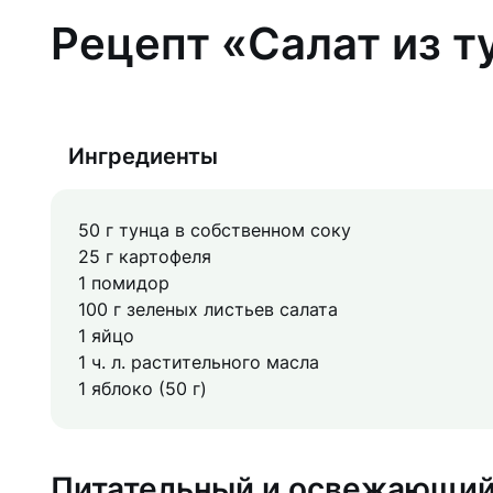
Рецепт «Салат из т
Ингредиенты
50 г тунца в собственном соку
25 г картофеля
1 помидор
100 г зеленых листьев салата
1 яйцо
1 ч. л. растительного масла
1 яблоко (50 г)
Питательный и освежающий 