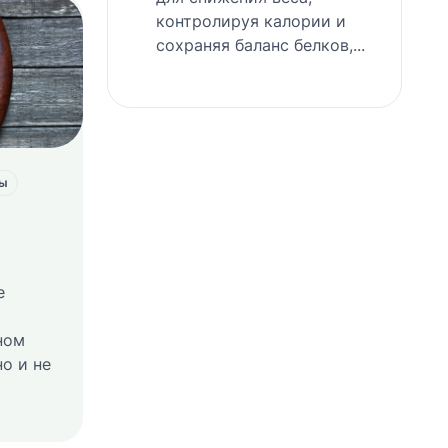
контролируя калории и
сохраняя баланс белков,...
ты
е
ном
но и не