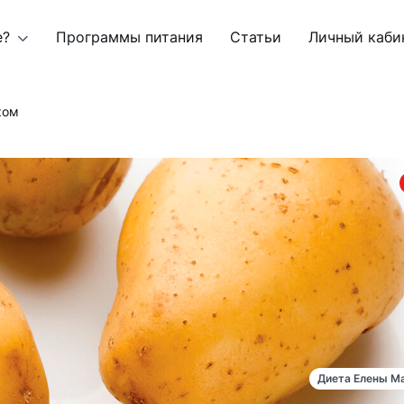
е?
Программы питания
Статьи
Личный каби
ком
Диета Елены М