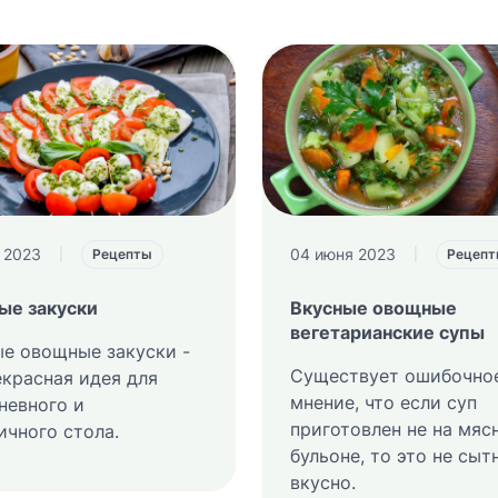
 2023
04 июня 2023
|
Рецепты
|
Рецеп
ые закуски
Вкусные овощные
вегетарианские супы
е овощные закуски -
Существует ошибочно
екрасная идея для
мнение, что если суп
невного и
приготовлен не на мяс
ичного стола.
бульоне, то это не сыт
вкусно.