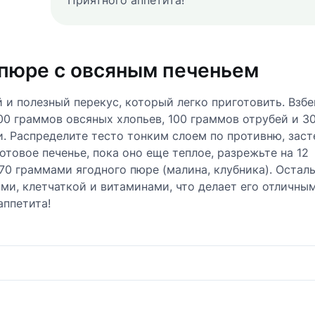
Приятного аппетита!
 пюре с овсяным печеньем
и полезный перекус, который легко приготовить. Взбе
00 граммов овсяных хлопьев, 100 граммов отрубей и 3
и. Распределите тесто тонким слоем по противню, зас
отовое печенье, пока оно еще теплое, разрежьте на 12
70 граммами ягодного пюре (малина, клубника). Остал
ками, клетчаткой и витаминами, что делает его отличн
аппетита!