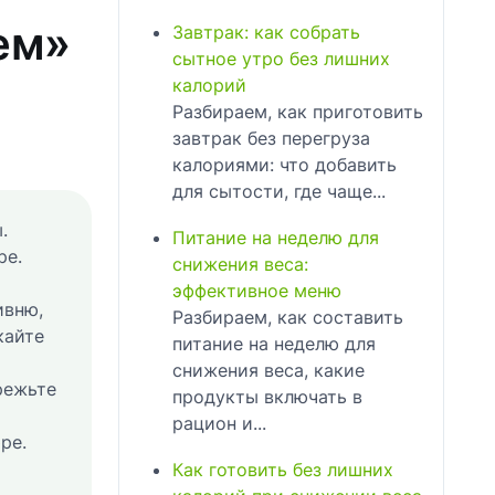
ем»
Завтрак: как собрать
сытное утро без лишних
калорий
Разбираем, как приготовить
завтрак без перегруза
калориями: что добавить
для сытости, где чаще...
.
Питание на неделю для
ре.
снижения веса:
эффективное меню
ивню,
Разбираем, как составить
кайте
питание на неделю для
снижения веса, какие
режьте
продукты включать в
рацион и...
ре.
Как готовить без лишних