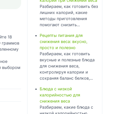
калорий при снижении веса
Разбираем, как готовить без
лишних калорий, какие
методы приготовления
помогают снизить...
Рецепты питания для
йте 18
снижения веса: вкусно,
0 граммов
просто и полезно
теленному
Разбираем, как готовить
вкусные и полезные блюда
ьное
для снижения веса,
ым выбором
контролируя калории и
сохраняя баланс белков,...
Блюда с низкой
калорийностью для
снижения веса
Разбираем, какие блюда с
низкой калорийностью