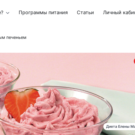
е?
Программы питания
Статьи
Личный каби
ным печеньем
Диета Елены М