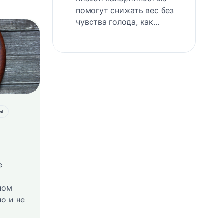
помогут снижать вес без
чувства голода, как...
ты
е
ном
но и не