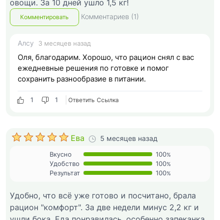
овощи. За 10 дней ушло 1,5 кг!
Комментариев (1)
Комментировать
Алсу
3 месяцев назад
Оля, благодарим. Хорошо, что рацион снял с вас
ежедневные решения по готовке и помог
сохранить разнообразие в питании.
1
1
Ответить
Cсылка
Ева
5 месяцев назад
Вкусно
100
%
Удобство
100
%
Результат
100
%
Удобно, что всё уже готово и посчитано, брала
рацион "комфорт". За две недели минус 2,2 кг и
ушли бока. Еда понравилась, особенно запеканка.