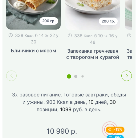
200 гр.
200 гр.
338
б 14 ж 22 у
336
б 10 ж 16 у
2
Ккал.
Ккал.
30
48
Блинчики с мясом
Запеканка гречневая
Запе
с творогом и курагой
тво
3х разовое питание. Готовые завтраки, обеды
и ужины. 900 Ккал в день,
10
дней,
30
позиции,
1099
руб. в день.
10 990
p.
-15%
550