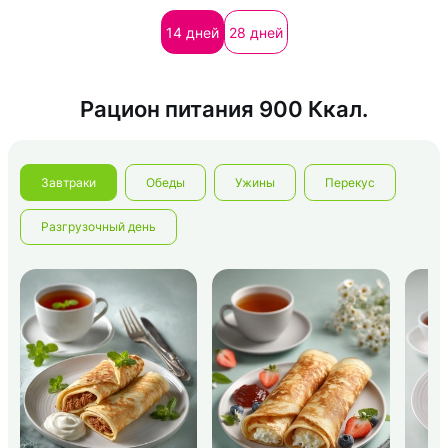
Загр
14 дней
28 дней
Рацион питания 900 Ккал.
Завтраки
Обеды
Ужины
Перекус
Разгрузочный день