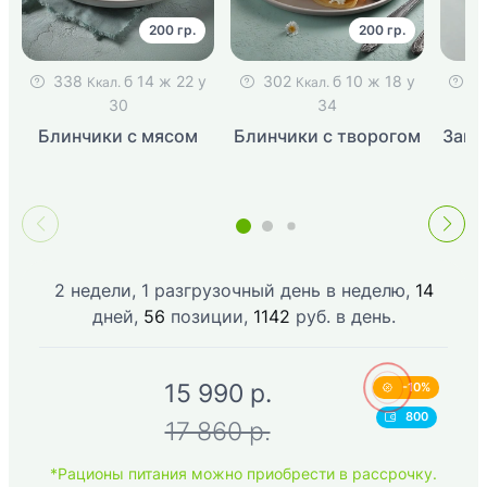
200 гр.
200 гр.
338
б 14 ж 22 у
302
б 10 ж 18 у
3
Ккал.
Ккал.
30
34
Блинчики с мясом
Блинчики с творогом
Запе
2 недели, 1 разгрузочный день в неделю,
14
дней,
56
позиции,
1142
руб. в день.
15 990
p.
-10%
800
17 860 p.
*Рационы питания можно приобрести в рассрочку.