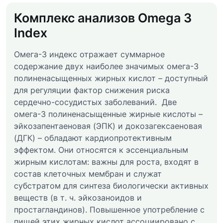
Комплекс анализов Omega 3
Index
Омега-3 индекс отражает суммарное
содержание двух наиболее значимых омега-3
полиненасыщенных жирных кислот – доступный
для регуляции фактор cнижения риска
сердечно-сосудистых заболеваний. Две
омега-3 полиненасыщенные жирные кислоты –
эйкозапентаеновая (ЭПК) и докозагексаеновая
(ДГК) – обладают кардиопротективным
эффектом. Они относятся к эссенциальным
жирным кислотам: важны для роста, входят в
состав клеточных мембран и служат
субстратом для синтеза биологически активных
веществ (в т. ч. эйкозаноидов и
простагландинов). Повышенное употребление с
пищей этих жирных кислот ассоциировано с