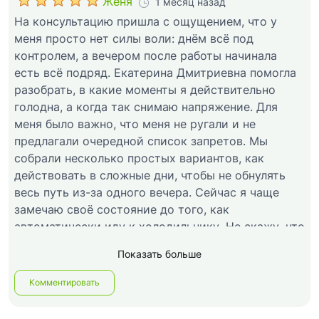
Женя
1 месяц назад
На консультацию пришла с ощущением, что у
меня просто нет силы воли: днём всё под
контролем, а вечером после работы начинала
есть всё подряд. Екатерина Дмитриевна помогла
разобрать, в какие моменты я действительно
голодна, а когда так снимаю напряжение. Для
меня было важно, что меня не ругали и не
предлагали очередной список запретов. Мы
собрали несколько простых вариантов, как
действовать в сложные дни, чтобы не обнулять
весь путь из-за одного вечера. Сейчас я чаще
замечаю своё состояние до того, как
автоматически иду к холодильнику. Не скажу, что
привычка исчезла мгновенно, но стало гораздо
Показать больше
понятнее, что со мной происходит и как
возвращаться к нормальному режиму.
Комментировать