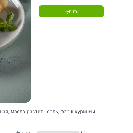
Купить
ая, масло растит., соль, фарш куриный.
Вкусно
0%