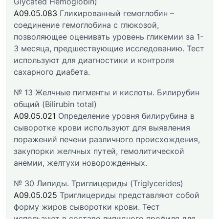
Glycated Hemoglobin)
A09.05.083
Гликированный гемоглобин –
соединение гемоглобина с глюкозой,
позволяющее оценивать уровень гликемии за 1-
3 месяца, предшествующие исследованию. Тест
используют для диагностики и контроля
сахарного диабета.
№ 13 Желчные пигменты и кислоты. Билирубин
общий (Bilirubin total)
A09.05.021
Определение уровня билирубина в
сыворотке крови используют для выявления
поражений печени различного происхождения,
закупорки желчных путей, гемолитической
анемии, желтухи новорожденных.
№ 30 Липиды. Триглицериды (Triglycerides)
A09.05.025
Триглицериды представляют собой
форму жиров сыворотки крови. Тест
используют в составе липидного профиля для