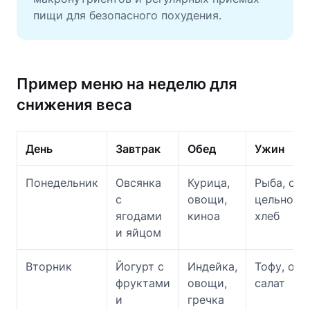
пищи для безопасного похудения.
Пример меню на неделю для
снижения веса
День
Завтрак
Обед
Ужин
Понедельник
Овсянка
Курица,
Рыба, сал
с
овощи,
цельнозе
ягодами
киноа
хлеб
и яйцом
Вторник
Йогурт с
Индейка,
Тофу, ово
фруктами
овощи,
салат
и
гречка