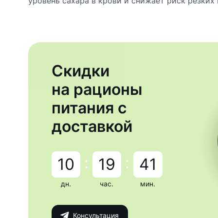
уровень сахара в крови и снижает риск резких 
Скидки
на рационы
питания с
доставкой
:
:
10
19
41
дн.
час.
мин.
Консультация