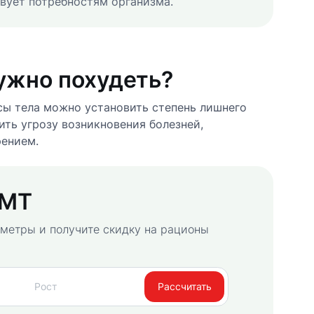
вует потребностям организма.
ужно похудеть?
ы тела можно установить степень лишнего
нить угрозу возникновения болезней,
ением.
ИМТ
аметры и получите скидку на рационы
Рассчитать