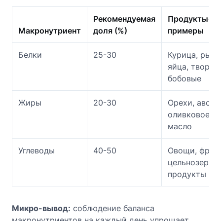
Рекомендуемая
Продукты-
Макронутриент
доля (%)
примеры
Белки
25-30
Курица, рыба
яйца, творог,
бобовые
Жиры
20-30
Орехи, авока
оливковое
масло
Углеводы
40-50
Овощи, фрук
цельнозерно
продукты
Микро-вывод:
соблюдение баланса
макронутриентов на каждый день упрощает