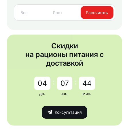
Рассчитать
Скидки
на рационы питания с
доставкой
:
:
04
07
44
дн.
час.
мин.
Консультация